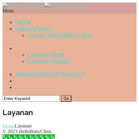
Menu
Home
Hubungi Kami
Corner Hello Baby Clinic
+
Layanan
Layanan Anak
Layanan Obgyn
+
Jadwal Dokter & Price List
.
Layanan
Home
Layanan
© 2023-HelloBabyClinic
Klik Tombol untuk Telpon