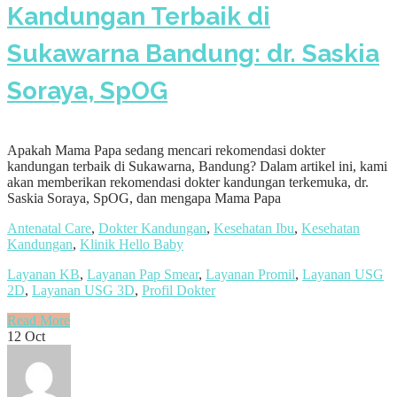
Kandungan Terbaik di
Sukawarna Bandung: dr. Saskia
Soraya, SpOG
Apakah Mama Papa sedang mencari rekomendasi dokter
kandungan terbaik di Sukawarna, Bandung? Dalam artikel ini, kami
akan memberikan rekomendasi dokter kandungan terkemuka, dr.
Saskia Soraya, SpOG, dan mengapa Mama Papa
Antenatal Care
,
Dokter Kandungan
,
Kesehatan Ibu
,
Kesehatan
Kandungan
,
Klinik Hello Baby
Layanan KB
,
Layanan Pap Smear
,
Layanan Promil
,
Layanan USG
2D
,
Layanan USG 3D
,
Profil Dokter
Read More
12
Oct