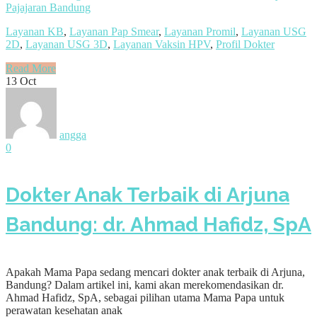
Pajajaran Bandung
Layanan KB
,
Layanan Pap Smear
,
Layanan Promil
,
Layanan USG
2D
,
Layanan USG 3D
,
Layanan Vaksin HPV
,
Profil Dokter
Read More
13
Oct
angga
0
Dokter Anak Terbaik di Arjuna
Bandung: dr. Ahmad Hafidz, SpA
Apakah Mama Papa sedang mencari dokter anak terbaik di Arjuna,
Bandung? Dalam artikel ini, kami akan merekomendasikan dr.
Ahmad Hafidz, SpA, sebagai pilihan utama Mama Papa untuk
perawatan kesehatan anak