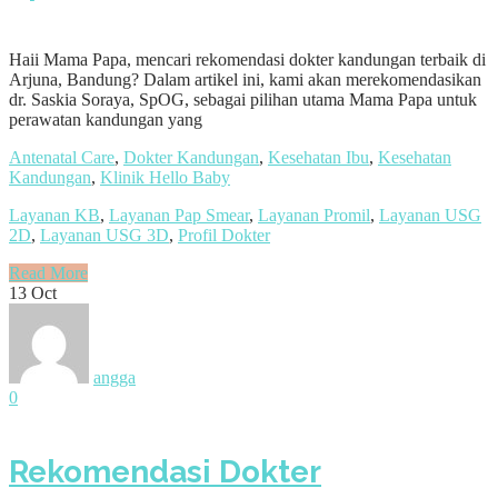
Haii Mama Papa, mencari rekomendasi dokter kandungan terbaik di
Arjuna, Bandung? Dalam artikel ini, kami akan merekomendasikan
dr. Saskia Soraya, SpOG, sebagai pilihan utama Mama Papa untuk
perawatan kandungan yang
Antenatal Care
,
Dokter Kandungan
,
Kesehatan Ibu
,
Kesehatan
Kandungan
,
Klinik Hello Baby
Layanan KB
,
Layanan Pap Smear
,
Layanan Promil
,
Layanan USG
2D
,
Layanan USG 3D
,
Profil Dokter
Read More
13
Oct
angga
0
Rekomendasi Dokter