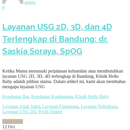
angga
0
Layanan USG 2D, 3D, dan 4D
Terlengkap di Bandung: dr.
Saskia Soraya, SpOG
Ketika Mama memasuki perjalanan kehamilan atau membutuhkan
layanan USG 2D, 3D, 4D terlengkap di Bandung, Klinik Hello
Baby adalah pilihan utama. Dalam artikel ini, kami akan membahas
mengapa layanan USG
Kesehatan Ibu
,
Kesehatan Kandungan
,
Klinik Hello Baby
Layanan Anak Sakit
,
Layanan Fisioterapi
,
Layanan Nebulisasi
,
Layanan USG 2D
,
Profil Dokter
Read More
12
Oct