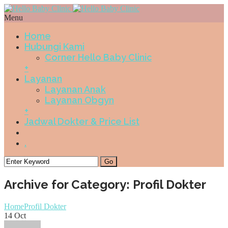
Menu
Home
Hubungi Kami
Corner Hello Baby Clinic
+
Layanan
Layanan Anak
Layanan Obgyn
+
Jadwal Dokter & Price List
.
Archive for Category: Profil Dokter
Home
Profil Dokter
14
Oct