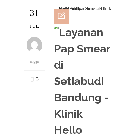
31
JUL
angga
0