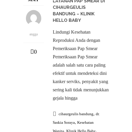
LAYANAN PAP SMEAR DI
CIHAURGEULIS
BANDUNG – KLINIK
HELLO BABY
Lindungi Kesehatan
angga
Reproduksi Anda dengan
Pemeriksaan Pap Smear
0
Pemeriksaan Pap Smear
adalah salah satu cara paling
efektif untuk mendeteksi dini
kanker serviks, penyakit yang
sering kali tidak menunjukkan
gejala hingga
,
cihaurgeulis bandung
dr.
,
Saskia Soraya
Kesehatan
,
,
Wanita
Klinik Hello Baby