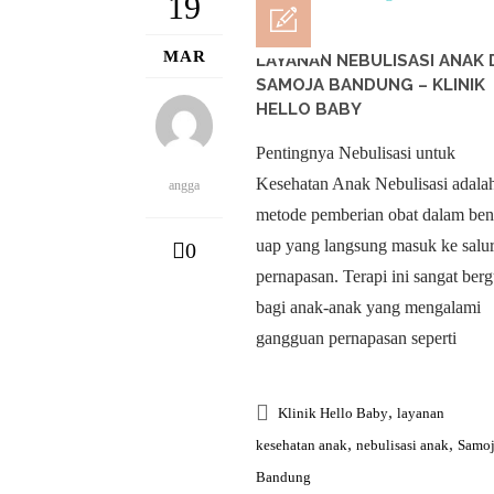
19
MAR
LAYANAN NEBULISASI ANAK 
SAMOJA BANDUNG – KLINIK
HELLO BABY
Pentingnya Nebulisasi untuk
Kesehatan Anak Nebulisasi adala
angga
metode pemberian obat dalam ben
uap yang langsung masuk ke salu
0
pernapasan. Terapi ini sangat ber
bagi anak-anak yang mengalami
gangguan pernapasan seperti
,
Klinik Hello Baby
layanan
,
,
kesehatan anak
nebulisasi anak
Samo
Bandung