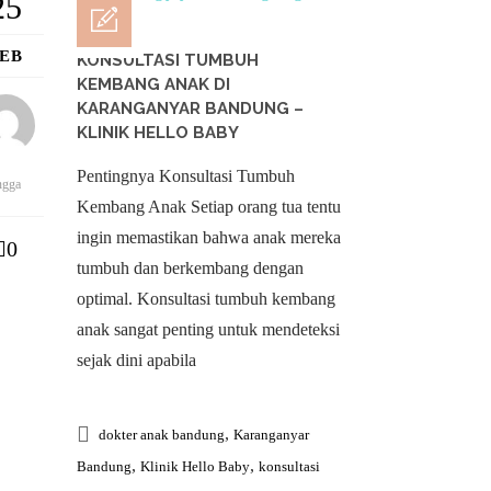
25
FEB
KONSULTASI TUMBUH
KEMBANG ANAK DI
KARANGANYAR BANDUNG –
KLINIK HELLO BABY
Pentingnya Konsultasi Tumbuh
ngga
Kembang Anak Setiap orang tua tentu
ingin memastikan bahwa anak mereka
0
tumbuh dan berkembang dengan
optimal. Konsultasi tumbuh kembang
anak sangat penting untuk mendeteksi
sejak dini apabila
,
dokter anak bandung
Karanganyar
,
,
Bandung
Klinik Hello Baby
konsultasi