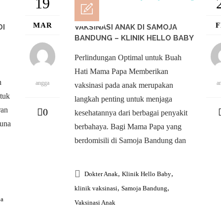
19
MAR
DI
VAKSINASI ANAK DI SAMOJA
BANDUNG – KLINIK HELLO BABY
Perlindungan Optimal untuk Buah
Hati Mama Papa Memberikan
h
angga
a
vaksinasi pada anak merupakan
tuk
langkah penting untuk menjaga
ran
0
kesehatannya dari berbagai penyakit
guna
berbahaya. Bagi Mama Papa yang
berdomisili di Samoja Bandung dan
,
,
Dokter Anak
Klinik Hello Baby
,
,
klinik vaksinasi
Samoja Bandung
ja
Vaksinasi Anak