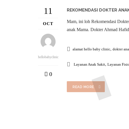
11
REKOMENDASI DOKTER ANAK
Mam, ini loh Rekomendasi Dokter
OCT
anak Mama. Dokter Ahmad Hafidz
,
alamat hello baby clinic
dokter an
hellobabyclinic
,
Layanan Anak Sakit
Layanan Fisio
0
READ MORE