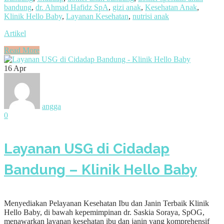
bandung
,
dr. Ahmad Hafidz SpA
,
gizi anak
,
Kesehatan Anak
,
Klinik Hello Baby
,
Layanan Kesehatan
,
nutrisi anak
Artikel
Read More
16
Apr
angga
0
Layanan USG di Cidadap
Bandung – Klinik Hello Baby
Menyediakan Pelayanan Kesehatan Ibu dan Janin Terbaik Klinik
Hello Baby, di bawah kepemimpinan dr. Saskia Soraya, SpOG,
menawarkan layanan kesehatan ibu dan janin yang komprehensif