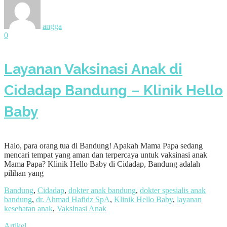
angga
0
Layanan Vaksinasi Anak di
Cidadap Bandung – Klinik Hello
Baby
Halo, para orang tua di Bandung! Apakah Mama Papa sedang
mencari tempat yang aman dan terpercaya untuk vaksinasi anak
Mama Papa? Klinik Hello Baby di Cidadap, Bandung adalah
pilihan yang
Bandung
,
Cidadap
,
dokter anak bandung
,
dokter spesialis anak
bandung
,
dr. Ahmad Hafidz SpA
,
Klinik Hello Baby
,
layanan
kesehatan anak
,
Vaksinasi Anak
Artikel