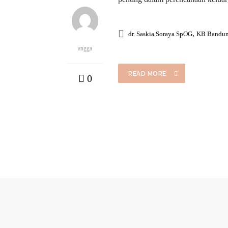
,
dr. Saskia Soraya SpOG
KB Bandu
angga
READ MORE
0