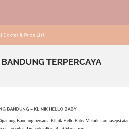
l Dokter & Price List
.
KB BANDUNG TERPERCAYA
NG BANDUNG – KLINIK HELLO BABY
igadung Bandung bersama Klinik Hello Baby Metode kontrasepsi ata
ga yang sehat dan berkualitas. Bagi Mama yang