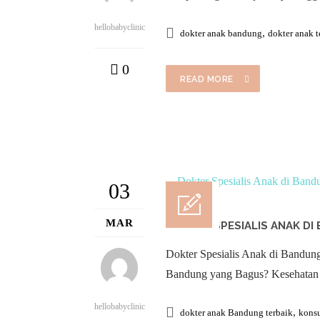
hellobabyclinic
,
dokter anak bandung
dokter anak 
0
READ MORE
03
MAR
DOKTER SPESIALIS ANAK D
Dokter Spesialis Anak di Bandun
Bandung yang Bagus? Kesehatan an
hellobabyclinic
,
dokter anak Bandung terbaik
konsu