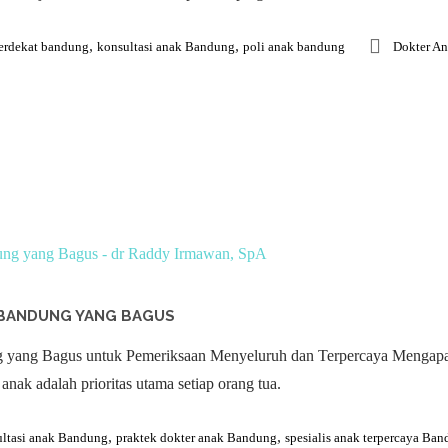
,
,
terdekat bandung
konsultasi anak Bandung
poli anak bandung
Dokter Ana
I BANDUNG YANG BAGUS
g yang Bagus untuk Pemeriksaan Menyeluruh dan Terpercaya Mengapa 
ak adalah prioritas utama setiap orang tua.
,
,
ltasi anak Bandung
praktek dokter anak Bandung
spesialis anak terpercaya Ba