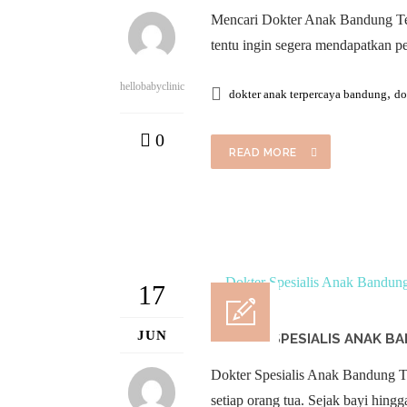
Mencari Dokter Anak Bandung Terd
tentu ingin segera mendapatkan 
hellobabyclinic
,
dokter anak terpercaya bandung
do
0
READ MORE
17
JUN
DOKTER SPESIALIS ANAK B
Dokter Spesialis Anak Bandung T
setiap orang tua. Sejak bayi hi