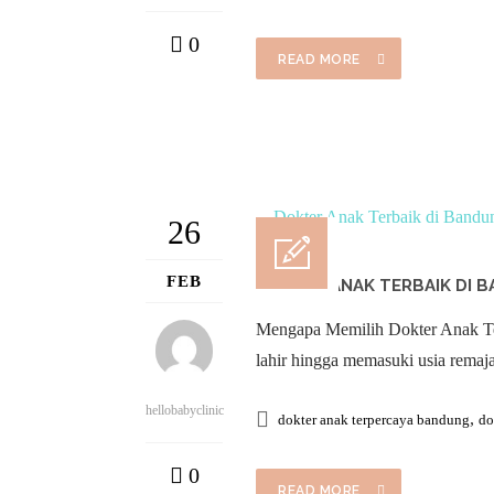
0
READ MORE
26
FEB
DOKTER ANAK TERBAIK DI
Mengapa Memilih Dokter Anak Ter
lahir hingga memasuki usia remaj
hellobabyclinic
,
dokter anak terpercaya bandung
do
0
READ MORE