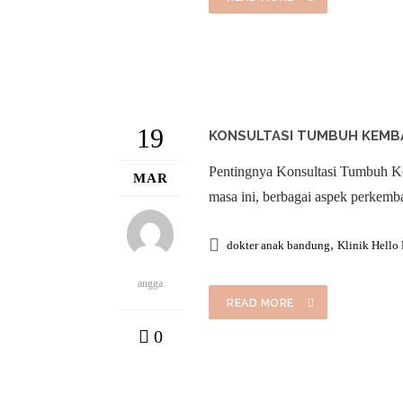
19
KONSULTASI TUMBUH KEMBA
Pentingnya Konsultasi Tumbuh Ke
MAR
masa ini, berbagai aspek perkemban
,
dokter anak bandung
Klinik Hello
angga
READ MORE
0