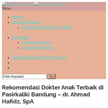
Menu
Home
Hubungi Kami
Corner Hello Baby Clinic
+
Layanan
Layanan Anak
Layanan Obgyn
+
Jadwal Dokter & Price List
.
Rekomendasi Dokter Anak Terbaik di
Pasirkaliki Bandung – dr. Ahmad
Hafidz, SpA