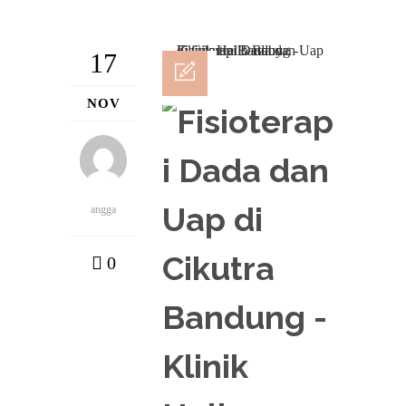
17
NOV
angga
0