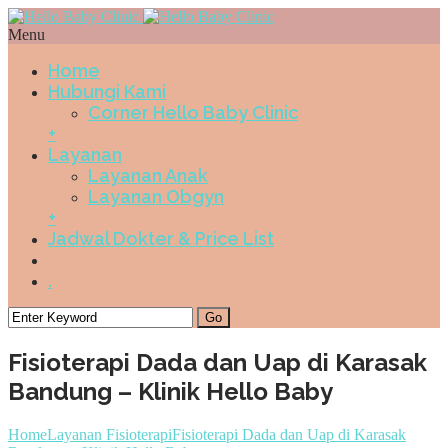
Menu
Home
Hubungi Kami
Corner Hello Baby Clinic
+
Layanan
Layanan Anak
Layanan Obgyn
+
Jadwal Dokter & Price List
.
Fisioterapi Dada dan Uap di Karasak
Bandung – Klinik Hello Baby
Home
Layanan Fisioterapi
Fisioterapi Dada dan Uap di Karasak