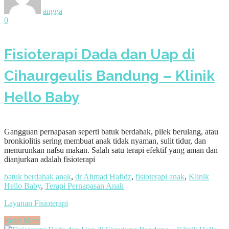
angga
0
Fisioterapi Dada dan Uap di
Cihaurgeulis Bandung – Klinik
Hello Baby
Gangguan pernapasan seperti batuk berdahak, pilek berulang, atau
bronkiolitis sering membuat anak tidak nyaman, sulit tidur, dan
menurunkan nafsu makan. Salah satu terapi efektif yang aman dan
dianjurkan adalah fisioterapi
batuk berdahak anak
,
dr Ahmad Hafidz
,
fisioterapi anak
,
Klinik
Hello Baby
,
Terapi Pernapasan Anak
Layanan Fisioterapi
Read More