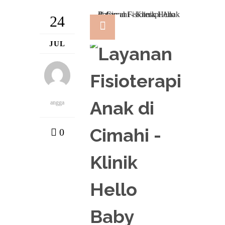
24
JUL
angga
0