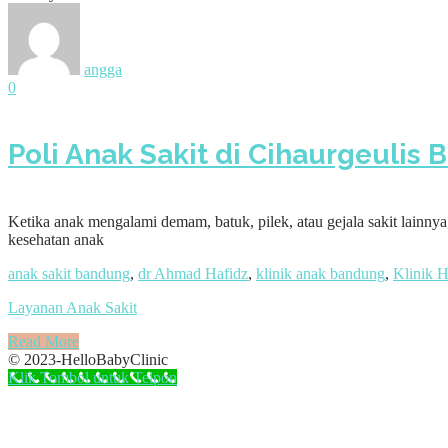
angga
0
Poli Anak Sakit di Cihaurgeulis 
Ketika anak mengalami demam, batuk, pilek, atau gejala sakit lainny
kesehatan anak
anak sakit bandung
,
dr Ahmad Hafidz
,
klinik anak bandung
,
Klinik H
Layanan Anak Sakit
Read More
© 2023-HelloBabyClinic
Klik Tombol untuk Telpon