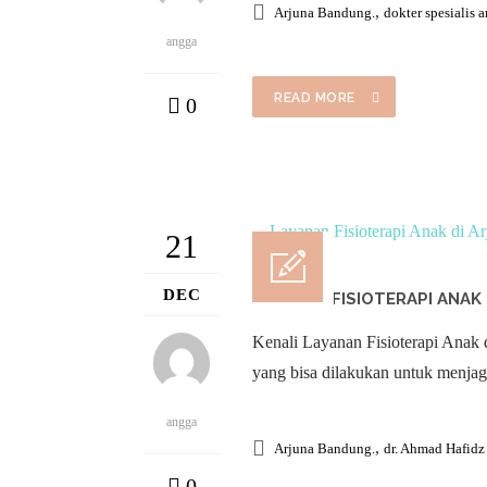
,
Arjuna Bandung.
dokter spesialis 
angga
READ MORE
0
21
DEC
LAYANAN FISIOTERAPI ANAK
Kenali Layanan Fisioterapi Anak 
yang bisa dilakukan untuk menjag
angga
,
Arjuna Bandung.
dr. Ahmad Hafid
0