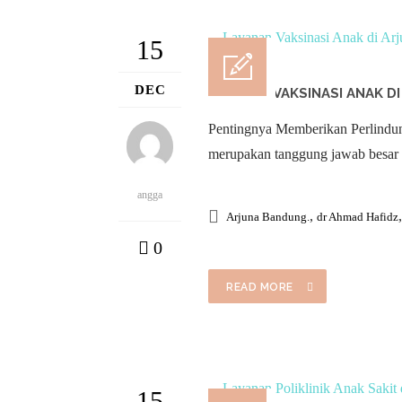
15
DEC
LAYANAN VAKSINASI ANAK D
Pentingnya Memberikan Perlindun
merupakan tanggung jawab besar ba
angga
,
Arjuna Bandung.
dr Ahmad Hafidz
0
READ MORE
15