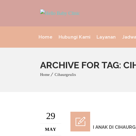
Home
Hubungi Kami
Layanan
Jadwa
ARCHIVE FOR TAG: C
Home
Cihaurgeulis
29
VAKSINASI ANAK DI CIHAUR
MAY