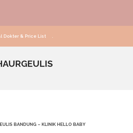
l Dokter & Price List
.
IHAURGEULIS
GEULIS BANDUNG – KLINIK HELLO BABY