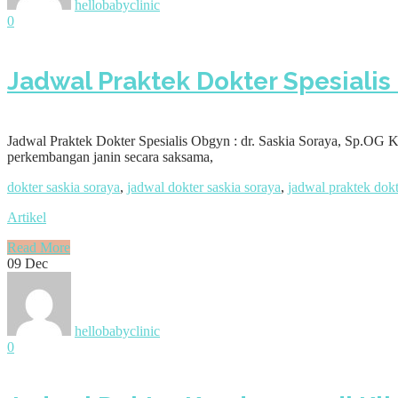
hellobabyclinic
0
Jadwal Praktek Dokter Spesialis 
Jadwal Praktek Dokter Spesialis Obgyn : dr. Saskia Soraya, Sp.OG K
perkembangan janin secara saksama,
dokter saskia soraya
,
jadwal dokter saskia soraya
,
jadwal praktek dok
Artikel
Read More
09
Dec
hellobabyclinic
0