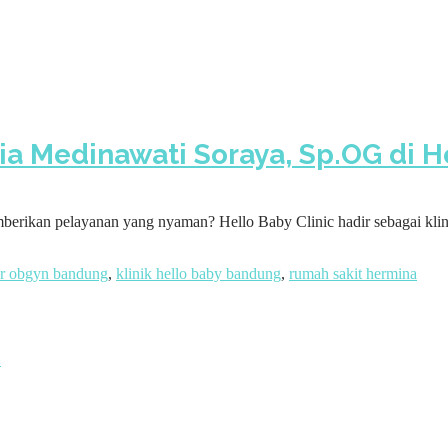
ia Medinawati Soraya, Sp.OG di He
erikan pelayanan yang nyaman? Hello Baby Clinic hadir sebagai klin
er obgyn bandung
,
klinik hello baby bandung
,
rumah sakit hermina