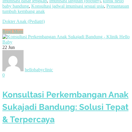
Imunisasi dasar lengkap
,
Imunisasi lanjutan (booster)
,
klinik hello
baby bandung
,
Konsultasi jadwal imunisasi sesuai usia
,
Pemantauan
tumbuh kembang anak
Dokter Anak (Pediatri)
Read More
22
Jun
hellobabyclinic
0
Konsultasi Perkembangan Anak
Sukajadi Bandung: Solusi Tepat
& Terpercaya