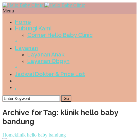
Menu
Home
Hubungi Kami
Corner Hello Baby Clinic
+
Layanan
Layanan Anak
Layanan Obgyn
+
Jadwal Dokter & Price List
.
Archive for Tag: klinik hello baby
bandung
Home
klinik hello baby bandung