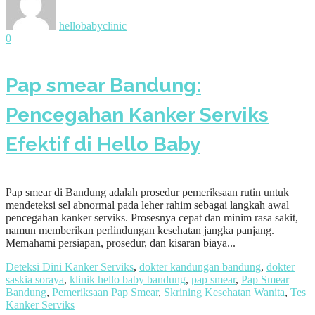
hellobabyclinic
0
Pap smear Bandung:
Pencegahan Kanker Serviks
Efektif di Hello Baby
Pap smear di Bandung adalah prosedur pemeriksaan rutin untuk
mendeteksi sel abnormal pada leher rahim sebagai langkah awal
pencegahan kanker serviks. Prosesnya cepat dan minim rasa sakit,
namun memberikan perlindungan kesehatan jangka panjang.
Memahami persiapan, prosedur, dan kisaran biaya...
Deteksi Dini Kanker Serviks
,
dokter kandungan bandung
,
dokter
saskia soraya
,
klinik hello baby bandung
,
pap smear
,
Pap Smear
Bandung
,
Pemeriksaan Pap Smear
,
Skrining Kesehatan Wanita
,
Tes
Kanker Serviks