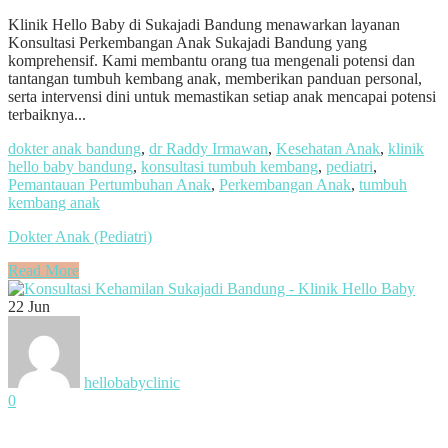
Klinik Hello Baby di Sukajadi Bandung menawarkan layanan
Konsultasi Perkembangan Anak Sukajadi Bandung yang
komprehensif. Kami membantu orang tua mengenali potensi dan
tantangan tumbuh kembang anak, memberikan panduan personal,
serta intervensi dini untuk memastikan setiap anak mencapai potensi
terbaiknya...
dokter anak bandung
,
dr Raddy Irmawan
,
Kesehatan Anak
,
klinik
hello baby bandung
,
konsultasi tumbuh kembang
,
pediatri
,
Pemantauan Pertumbuhan Anak
,
Perkembangan Anak
,
tumbuh
kembang anak
Dokter Anak (Pediatri)
Read More
22
Jun
hellobabyclinic
0