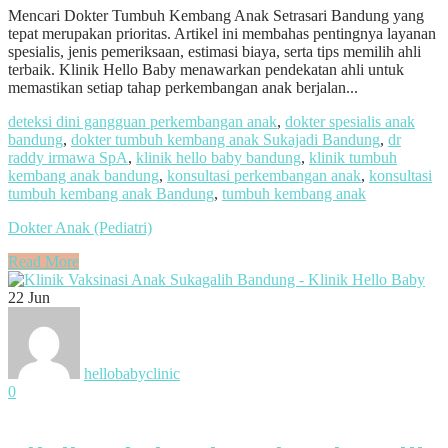
Mencari Dokter Tumbuh Kembang Anak Setrasari Bandung yang
tepat merupakan prioritas. Artikel ini membahas pentingnya layanan
spesialis, jenis pemeriksaan, estimasi biaya, serta tips memilih ahli
terbaik. Klinik Hello Baby menawarkan pendekatan ahli untuk
memastikan setiap tahap perkembangan anak berjalan...
deteksi dini gangguan perkembangan anak
,
dokter spesialis anak
bandung
,
dokter tumbuh kembang anak Sukajadi Bandung
,
dr
raddy irmawa SpA
,
klinik hello baby bandung
,
klinik tumbuh
kembang anak bandung
,
konsultasi perkembangan anak
,
konsultasi
tumbuh kembang anak Bandung
,
tumbuh kembang anak
Dokter Anak (Pediatri)
Read More
22
Jun
hellobabyclinic
0