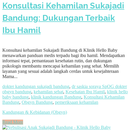
Konsultasi Kehamilan Sukajadi
Bandung: Dukungan Terbaik
Ibu Hamil
Konsultasi kehamilan Sukajadi Bandung di Klinik Hello Baby
menawarkan panduan medis terpadu bagi ibu hamil. Mendapatkan
informasi tepat, pemantauan kesehatan rutin, dan dukungan
psikologis membantu mencapai kehamilan yang sehat. Memilih
layanan yang sesuai adalah langkah cerdas untuk kesejahteraan
Mama...
dokter kandungan sukajadi bandung
,
dr saskia soraya SpOG dokter
obgyn bandung
,
kehamilan sehat
,
Kesehatan Ibu Hamil
,
klinik hello
baby bandung
,
klinik kandungan Bandung
,
Konsultasi Kehamilan
Bandung
,
Obgyn Bandung
,
pemeriksaan kehamilan
Kandungan & Kebidanan (Obgyn)
Read More