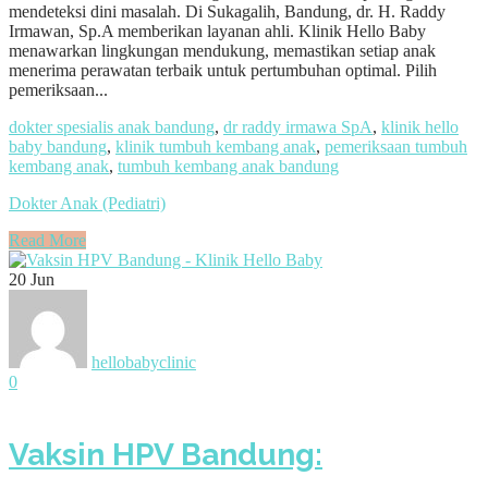
mendeteksi dini masalah. Di Sukagalih, Bandung, dr. H. Raddy
Irmawan, Sp.A memberikan layanan ahli. Klinik Hello Baby
menawarkan lingkungan mendukung, memastikan setiap anak
menerima perawatan terbaik untuk pertumbuhan optimal. Pilih
pemeriksaan...
dokter spesialis anak bandung
,
dr raddy irmawa SpA
,
klinik hello
baby bandung
,
klinik tumbuh kembang anak
,
pemeriksaan tumbuh
kembang anak
,
tumbuh kembang anak bandung
Dokter Anak (Pediatri)
Read More
20
Jun
hellobabyclinic
0
Vaksin HPV Bandung: