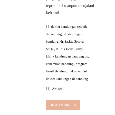
reproduksi maupun menjalani
kehamilan
dokter kandungan terbaik
,
di bandung
dokter obgyn
,
bandung
dr. Saskia Soraya
,
,
SpOG
Klinik Hello Baby
klinik kandungan bandung usg
,
kehamilan bandung
program
,
hamil Bandung
rekomendasi
dokter kandungan di bandung
Artikel
READ MORE