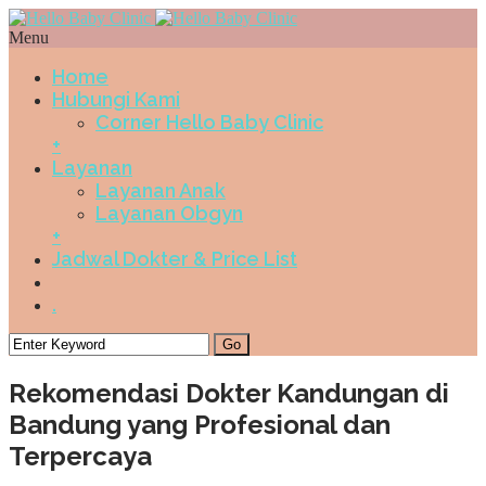
Menu
Home
Hubungi Kami
Corner Hello Baby Clinic
+
Layanan
Layanan Anak
Layanan Obgyn
+
Jadwal Dokter & Price List
.
Rekomendasi Dokter Kandungan di
Bandung yang Profesional dan
Terpercaya