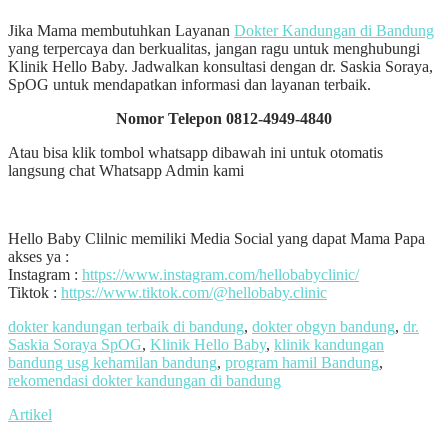
Jika Mama membutuhkan Layanan
Dokter Kandungan di Bandung
yang terpercaya dan berkualitas, jangan ragu untuk menghubungi
Klinik Hello Baby. Jadwalkan konsultasi dengan dr. Saskia Soraya,
SpOG untuk mendapatkan informasi dan layanan terbaik.
Nomor Telepon 0812-4949-4840
Atau bisa klik tombol whatsapp dibawah ini untuk otomatis
langsung chat Whatsapp Admin kami
Hello Baby Clilnic memiliki Media Social yang dapat Mama Papa
akses ya :
Instagram :
https://www.instagram.com/hellobabyclinic/
Tiktok :
https://www.tiktok.com/@hellobaby.clinic
dokter kandungan terbaik di bandung
,
dokter obgyn bandung
,
dr.
Saskia Soraya SpOG
,
Klinik Hello Baby
,
klinik kandungan
bandung usg kehamilan bandung
,
program hamil Bandung
,
rekomendasi dokter kandungan di bandung
Artikel