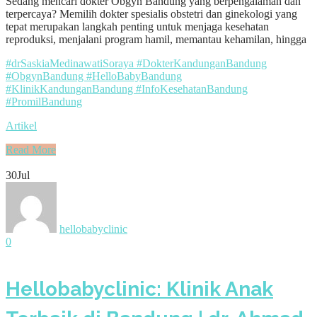
Sedang mencari dokter Obgyn Bandung yang berpengalaman dan
terpercaya? Memilih dokter spesialis obstetri dan ginekologi yang
tepat merupakan langkah penting untuk menjaga kesehatan
reproduksi, menjalani program hamil, memantau kehamilan, hingga
#drSaskiaMedinawatiSoraya #DokterKandunganBandung
#ObgynBandung #HelloBabyBandung
#KlinikKandunganBandung #InfoKesehatanBandung
#PromilBandung
Artikel
Read More
30
Jul
hellobabyclinic
0
Hellobabyclinic: Klinik Anak