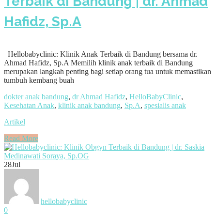
Terbaik di Bandung | dr. Ahmad
Hafidz, Sp.A
Hellobabyclinic: Klinik Anak Terbaik di Bandung bersama dr.
Ahmad Hafidz, Sp.A Memilih klinik anak terbaik di Bandung
merupakan langkah penting bagi setiap orang tua untuk memastikan
tumbuh kembang buah
dokter anak bandung
,
dr Ahmad Hafidz
,
HelloBabyClinic
,
Kesehatan Anak
,
klinik anak bandung
,
Sp.A
,
spesialis anak
Artikel
Read More
28
Jul
hellobabyclinic
0