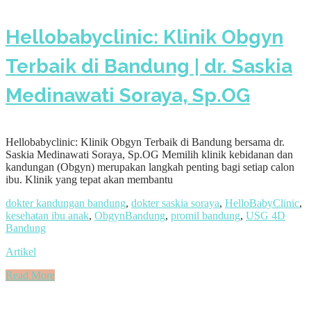
Hellobabyclinic: Klinik Obgyn
Terbaik di Bandung | dr. Saskia
Medinawati Soraya, Sp.OG
Hellobabyclinic: Klinik Obgyn Terbaik di Bandung bersama dr.
Saskia Medinawati Soraya, Sp.OG Memilih klinik kebidanan dan
kandungan (Obgyn) merupakan langkah penting bagi setiap calon
ibu. Klinik yang tepat akan membantu
dokter kandungan bandung
,
dokter saskia soraya
,
HelloBabyClinic
,
kesehatan ibu anak
,
ObgynBandung
,
promil bandung
,
USG 4D
Bandung
Artikel
Read More