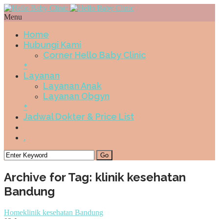
Menu
Home
Hubungi Kami
Corner Hello Baby Clinic
+
Layanan
Layanan Anak
Layanan Obgyn
+
Jadwal Dokter & Price List
.
Archive for Tag: klinik kesehatan
Bandung
Home
klinik kesehatan Bandung