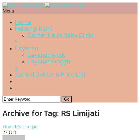
Menu
Home
Hubungi Kami
Corner Hello Baby Clinic
+
Layanan
Layanan Anak
Layanan Obgyn
+
Jadwal Dokter & Price List
.
Archive for Tag: RS Limijati
Home
RS Limijati
27
Oct