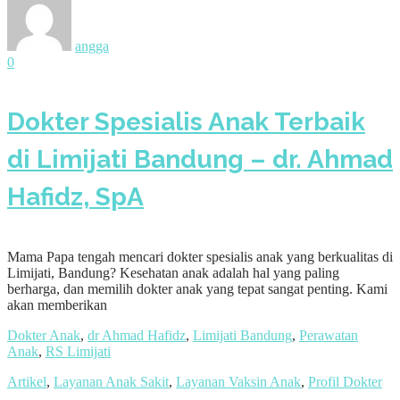
angga
0
Dokter Spesialis Anak Terbaik
di Limijati Bandung – dr. Ahmad
Hafidz, SpA
Mama Papa tengah mencari dokter spesialis anak yang berkualitas di
Limijati, Bandung? Kesehatan anak adalah hal yang paling
berharga, dan memilih dokter anak yang tepat sangat penting. Kami
akan memberikan
Dokter Anak
,
dr Ahmad Hafidz
,
Limijati Bandung
,
Perawatan
Anak
,
RS Limijati
Artikel
,
Layanan Anak Sakit
,
Layanan Vaksin Anak
,
Profil Dokter