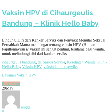
Vaksin HPV di Cihaurgeulis
Bandung – Klinik Hello Baby
Lindungi Diri dari Kanker Serviks dan Penyakit Menular Seksual
Pernahkah Mama mendengar tentang vaksin HPV (Human
Papillomavirus)? Vaksin ini sangat penting, terutama bagi wanita,
untuk melindungi diri dari kanker serviks
cihaurgeulis bandung
,
dr. Saskia Soraya
,
Kesehatan Wanita
,
Klinik
Hello Baby
,
Vaksin HPV
,
vaksin kanker serviks
Layanan Vaksin HPV
Read More
29
May
angga
0