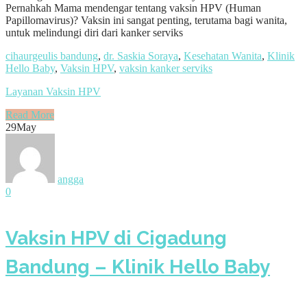
Pernahkah Mama mendengar tentang vaksin HPV (Human
Papillomavirus)? Vaksin ini sangat penting, terutama bagi wanita,
untuk melindungi diri dari kanker serviks
cihaurgeulis bandung
,
dr. Saskia Soraya
,
Kesehatan Wanita
,
Klinik
Hello Baby
,
Vaksin HPV
,
vaksin kanker serviks
Layanan Vaksin HPV
Read More
29
May
angga
0
Vaksin HPV di Cigadung
Bandung – Klinik Hello Baby