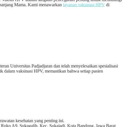
gka panjang Mama. Kami menawarkan
layanan vaksinasi HPV
di
ran Universitas Padjadjaran dan telah menyelesaikan spesialisasi
ik dalam vaksinasi HPV, memastikan bahwa setiap pasien
awatan kesehatan yang penting ini.
No.8 Ruko A9, Sukagalih, Kec. Sukajadi, Kota Bandung, Jawa Barat