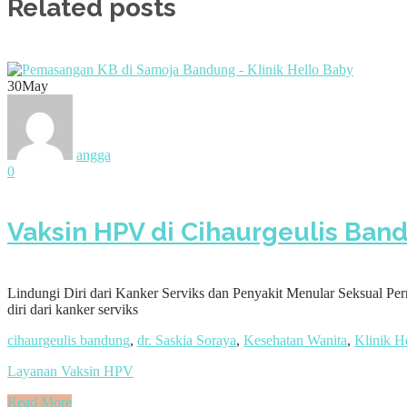
Related posts
30
May
angga
0
Vaksin HPV di Cihaurgeulis Band
Lindungi Diri dari Kanker Serviks dan Penyakit Menular Seksual Pe
diri dari kanker serviks
cihaurgeulis bandung
,
dr. Saskia Soraya
,
Kesehatan Wanita
,
Klinik H
Layanan Vaksin HPV
Read More