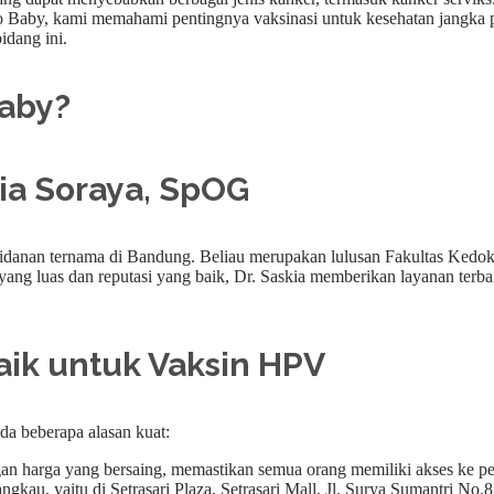
Hello Baby, kami memahami pentingnya vaksinasi untuk kesehatan jan
idang ini.
Baby?
skia Soraya, SpOG
idanan ternama di Bandung. Beliau merupakan lulusan Fakultas Kedokte
ng luas dan reputasi yang baik, Dr. Saskia memberikan layanan terba
baik untuk Vaksin HPV
a beberapa alasan kuat:
n harga yang bersaing, memastikan semua orang memiliki akses ke per
jangkau, yaitu di Setrasari Plaza, Setrasari Mall, Jl. Surya Sumantri 