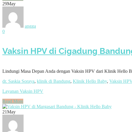
29
May
angga
0
Vaksin HPV di Cigadung Bandung
Lindungi Masa Depan Anda dengan Vaksin HPV dari Klinik Hello Bab
dr. Saskia Soraya
,
klinik di Bandung
,
Klinik Hello Baby
,
Vaksin HP
Layanan Vaksin HPV
Read More
21
May