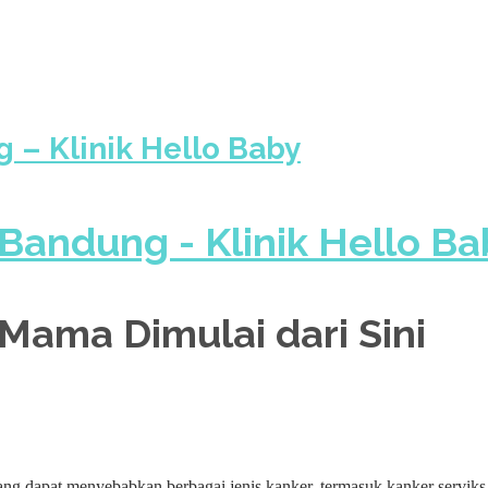
 – Klinik Hello Baby
Mama Dimulai dari Sini
ng dapat menyebabkan berbagai jenis kanker, termasuk kanker servik