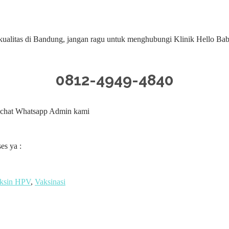
litas di Bandung, jangan ragu untuk menghubungi Klinik Hello Baby
0812-4949-4840
g chat Whatsapp Admin kami
es ya :
ksin HPV
,
Vaksinasi