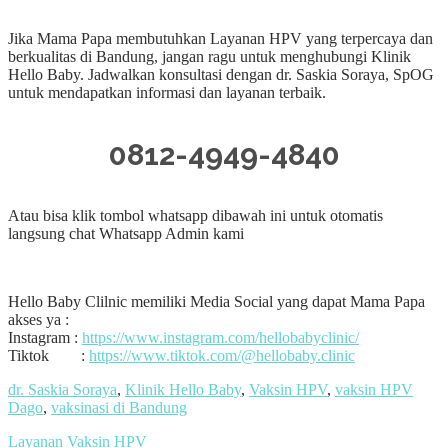
Jika Mama Papa membutuhkan Layanan HPV yang terpercaya dan
berkualitas di Bandung, jangan ragu untuk menghubungi Klinik
Hello Baby. Jadwalkan konsultasi dengan dr. Saskia Soraya, SpOG
untuk mendapatkan informasi dan layanan terbaik.
0812-4949-4840
Atau bisa klik tombol whatsapp dibawah ini untuk otomatis
langsung chat Whatsapp Admin kami
Hello Baby Clilnic memiliki Media Social yang dapat Mama Papa
akses ya :
Instagram :
https://www.instagram.com/hellobabyclinic/
Tiktok :
https://www.tiktok.com/@hellobaby.clinic
dr. Saskia Soraya
,
Klinik Hello Baby
,
Vaksin HPV
,
vaksin HPV
Dago
,
vaksinasi di Bandung
Layanan Vaksin HPV