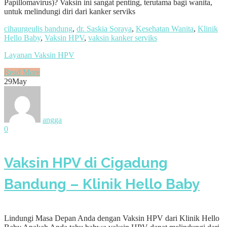
Papillomavirus)? Vaksin ini sangat penting, terutama bagi wanita,
untuk melindungi diri dari kanker serviks
cihaurgeulis bandung
,
dr. Saskia Soraya
,
Kesehatan Wanita
,
Klinik
Hello Baby
,
Vaksin HPV
,
vaksin kanker serviks
Layanan Vaksin HPV
Read More
29
May
angga
0
Vaksin HPV di Cigadung
Bandung – Klinik Hello Baby
Lindungi Masa Depan Anda dengan Vaksin HPV dari Klinik Hello