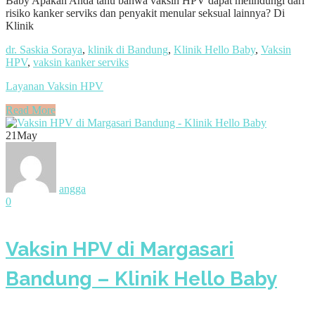
Baby Apakah Anda tahu bahwa vaksin HPV dapat melindungi dari
risiko kanker serviks dan penyakit menular seksual lainnya? Di
Klinik
dr. Saskia Soraya
,
klinik di Bandung
,
Klinik Hello Baby
,
Vaksin
HPV
,
vaksin kanker serviks
Layanan Vaksin HPV
Read More
21
May
angga
0
Vaksin HPV di Margasari
Bandung – Klinik Hello Baby