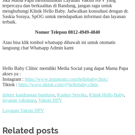
Jika Mama Papa membutuhkan Layanan Vaksin HPV yang
terpercaya dan berkualitas di Bandung, jangan ragu untuk
menghubungi Klinik Hello Baby. Jadwalkan konsultasi dengan dr.
Saskia Soraya, SpOG untuk mendapatkan informasi dan layanan
terbaik.
Nomor Telepon 0812-4949-4840
Atau bisa klik tombol whatsapp dibawah ini untuk otomatis
langsung chat Whatsapp Admin kami
Hello Baby Clilnic memiliki Media Social yang dapat Mama Papa
akses ya :
Instagram :
https://www.instagram.com/hellobabyclinic/
Tiktok :
https://www.tiktok.com/@hellobaby.clinic
dokter kandungan bandung
,
Kanker Serviks
,
Klinik Hello Baby
,
layanan vaksinasi
,
Vaksin HPV
Layanan Vaksin HPV
Related posts