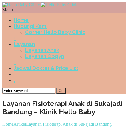
Menu
Home
Hubungi Kami
Corner Hello Baby Clinic
+
Layanan
Layanan Anak
Layanan Obgyn
+
Jadwal Dokter & Price List
.
Layanan Fisioterapi Anak di Sukajadi
Bandung – Klinik Hello Baby
Home
Artikel
Layanan Fisioterapi Anak di Sukajadi Bandung –