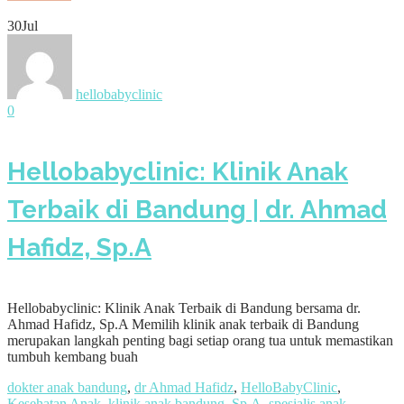
30
Jul
hellobabyclinic
0
Hellobabyclinic: Klinik Anak
Terbaik di Bandung | dr. Ahmad
Hafidz, Sp.A
Hellobabyclinic: Klinik Anak Terbaik di Bandung bersama dr.
Ahmad Hafidz, Sp.A Memilih klinik anak terbaik di Bandung
merupakan langkah penting bagi setiap orang tua untuk memastikan
tumbuh kembang buah
dokter anak bandung
,
dr Ahmad Hafidz
,
HelloBabyClinic
,
Kesehatan Anak
,
klinik anak bandung
,
Sp.A
,
spesialis anak