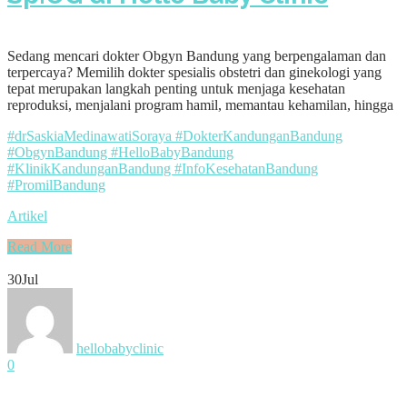
Sedang mencari dokter Obgyn Bandung yang berpengalaman dan
terpercaya? Memilih dokter spesialis obstetri dan ginekologi yang
tepat merupakan langkah penting untuk menjaga kesehatan
reproduksi, menjalani program hamil, memantau kehamilan, hingga
#drSaskiaMedinawatiSoraya #DokterKandunganBandung
#ObgynBandung #HelloBabyBandung
#KlinikKandunganBandung #InfoKesehatanBandung
#PromilBandung
Artikel
Read More
30
Jul
hellobabyclinic
0