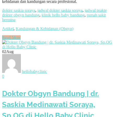
kebidanan dan kandungan secara profesional.
dokter saskia soraya
,
jadwal dokter saskia soraya
,
jadwal prakte
dokter obgyn bandung
,
klinik hello baby bandung
,
rumah sakit
hermina
Artikel
,
Kandungan & Kebidanan (Obgyn)
Read More
02
Aug
hellobabyclinic
0
Dokter Obgyn Bandung | dr.
Saskia Medinawati Soraya,
Sp.OG di Hello Baby Clinic