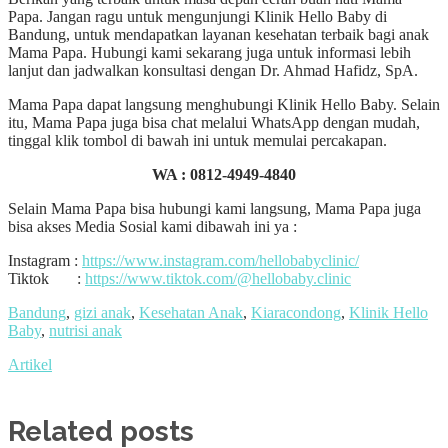
Papa. Jangan ragu untuk mengunjungi Klinik Hello Baby di
Bandung, untuk mendapatkan layanan kesehatan terbaik bagi anak
Mama Papa. Hubungi kami sekarang juga untuk informasi lebih
lanjut dan jadwalkan konsultasi dengan Dr. Ahmad Hafidz, SpA.
Mama Papa dapat langsung menghubungi Klinik Hello Baby. Selain
itu, Mama Papa juga bisa chat melalui WhatsApp dengan mudah,
tinggal klik tombol di bawah ini untuk memulai percakapan.
WA :
0812-4949-4840
Selain Mama Papa bisa hubungi kami langsung, Mama Papa juga
bisa akses Media Sosial kami dibawah ini ya :
Instagram :
https://www.instagram.com/hellobabyclinic/
Tiktok :
https://www.tiktok.com/@hellobaby.clinic
Bandung
,
gizi anak
,
Kesehatan Anak
,
Kiaracondong
,
Klinik Hello
Baby
,
nutrisi anak
Artikel
Related posts