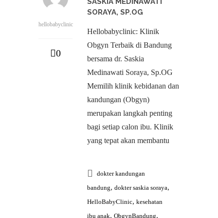
SASKIA MEDINAWATI
SORAYA, SP.OG
hellobabyclinic
Hellobabyclinic: Klinik
Obgyn Terbaik di Bandung
0
bersama dr. Saskia
Medinawati Soraya, Sp.OG
Memilih klinik kebidanan dan
kandungan (Obgyn)
merupakan langkah penting
bagi setiap calon ibu. Klinik
yang tepat akan membantu
dokter kandungan
,
,
bandung
dokter saskia soraya
,
HelloBabyClinic
kesehatan
,
,
ibu anak
ObgynBandung