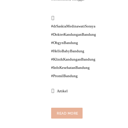
#drSaskiaMedinawatiSoraya
#DokterKandunganBandung
#ObgynBandung
#HelloBabyBandung
#KlinikKandunganBandung
#InfoKesehatanBandung
#PromilBandung
Artikel
READ MORE