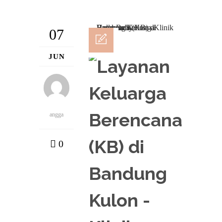
07
JUN
angga
0