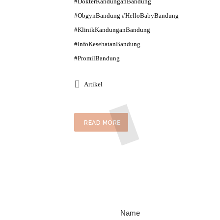
#DokterKandunganBandung
#ObgynBandung #HelloBabyBandung
#KlinikKandunganBandung
#InfoKesehatanBandung
#PromilBandung
Artikel
READ MORE