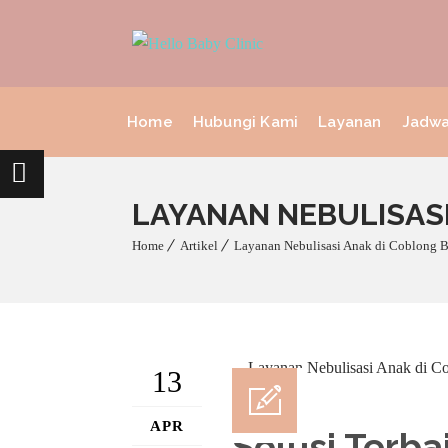
Home
Hubungi Kami
Layanan
Jadwa
LAYANAN NEBULISASI
Home
Artikel
Layanan Nebulisasi Anak di Coblong 
13
APR
Solusi Terba