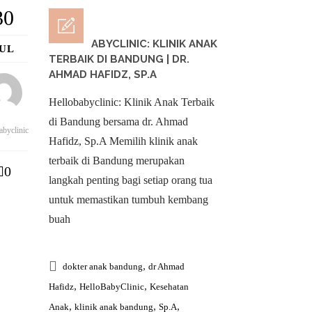
30
HELLOBABYCLINIC: KLINIK ANAK
JUL
TERBAIK DI BANDUNG | DR.
AHMAD HAFIDZ, SP.A
Hellobabyclinic: Klinik Anak Terbaik
di Bandung bersama dr. Ahmad
abyclinic
Hafidz, Sp.A Memilih klinik anak
terbaik di Bandung merupakan
0
langkah penting bagi setiap orang tua
untuk memastikan tumbuh kembang
buah
,
dokter anak bandung
dr Ahmad
,
,
Hafidz
HelloBabyClinic
Kesehatan
,
,
,
Anak
klinik anak bandung
Sp.A