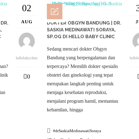
02
AUG
DR.
DOKTER OBGYN BANDUNG | DR.
,
SASKIA MEDINAWATI SORAYA,
C
SP.OG DI HELLO BABY CLINIC
Sedang mencari dokter Obgyn
Bandung yang berpengalaman dan
hellobabyclinic
hellob
man?
terpercaya? Memilih dokter spesialis
linik
obstetri dan ginekologi yang tepat
0
merupakan langkah penting untuk
dan
menjaga kesehatan reproduksi,
menjalani program hamil, memantau
kehamilan, hingga
#drSaskiaMedinawatiSoraya