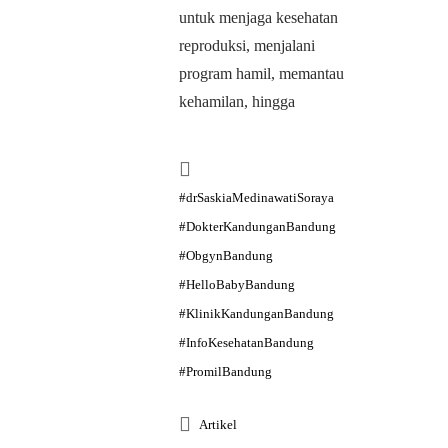
untuk menjaga kesehatan
reproduksi, menjalani
program hamil, memantau
kehamilan, hingga
#drSaskiaMedinawatiSoraya
#DokterKandunganBandung
#ObgynBandung
#HelloBabyBandung
#KlinikKandunganBandung
#InfoKesehatanBandung
#PromilBandung
Artikel