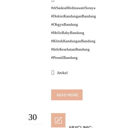
#drSaskiaMedinawatiSoraya
#DokterKandunganBandung
#ObgynBandung
#HelloBabyBandung
#KlinikKandunganBandung
#InfoKesehatanBandung
#PromilBandung
Artikel
READ MORE
30
HELLOBABYCLINIC: