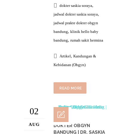
,
dokter saskia soraya
,
jadwal dokter saskia soraya
jadwal prakte dokter obgyn
,
bandung
klinik hello baby
,
bandung
rumah sakit hermina
,
Artikel
Kandungan &
Kebidanan (Obgyn)
READ MORE
02
AUG
DOKTER OBGYN
BANDUNG | DR. SASKIA