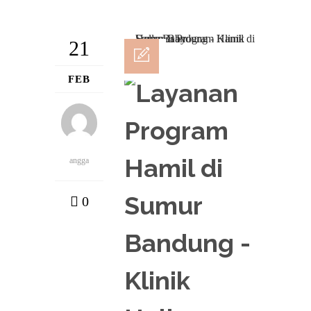
21
FEB
angga
0