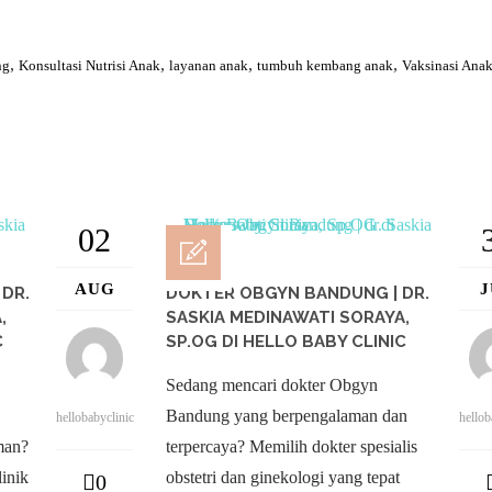
,
,
,
,
ng
Konsultasi Nutrisi Anak
layanan anak
tumbuh kembang anak
Vaksinasi Ana
02
AUG
DR.
DOKTER OBGYN BANDUNG | DR.
,
SASKIA MEDINAWATI SORAYA,
C
SP.OG DI HELLO BABY CLINIC
Sedang mencari dokter Obgyn
Bandung yang berpengalaman dan
hellobabyclinic
hellob
man?
terpercaya? Memilih dokter spesialis
linik
obstetri dan ginekologi yang tepat
0