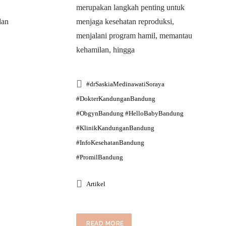
merupakan langkah penting untuk
dan
menjaga kesehatan reproduksi,
menjalani program hamil, memantau
kehamilan, hingga
#drSaskiaMedinawatiSoraya
#DokterKandunganBandung
#ObgynBandung #HelloBabyBandung
#KlinikKandunganBandung
#InfoKesehatanBandung
#PromilBandung
Artikel
READ MORE