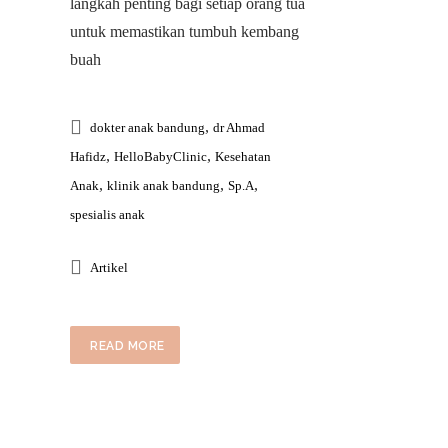
langkah penting bagi setiap orang tua
untuk memastikan tumbuh kembang
buah
,
dokter anak bandung
dr Ahmad
,
,
Hafidz
HelloBabyClinic
Kesehatan
,
,
,
Anak
klinik anak bandung
Sp.A
spesialis anak
Artikel
READ MORE