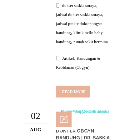
,
dokter saskia soraya
,
jadwal dokter saskia soraya
jadwal prakte dokter obgyn
,
bandung
klinik hello baby
,
bandung
rumah sakit hermina
,
Artikel
Kandungan &
Kebidanan (Obgyn)
READ MORE
02
AUG
DOKTER OBGYN
BANDUNG | DR. SASKIA