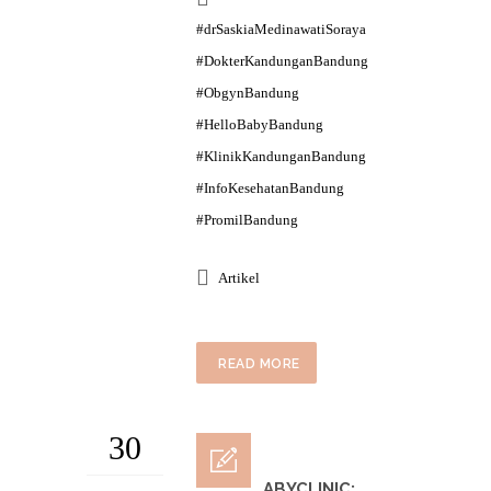
#drSaskiaMedinawatiSoraya
#DokterKandunganBandung
#ObgynBandung
#HelloBabyBandung
#KlinikKandunganBandung
#InfoKesehatanBandung
#PromilBandung
Artikel
READ MORE
30
HELLOBABYCLINIC: