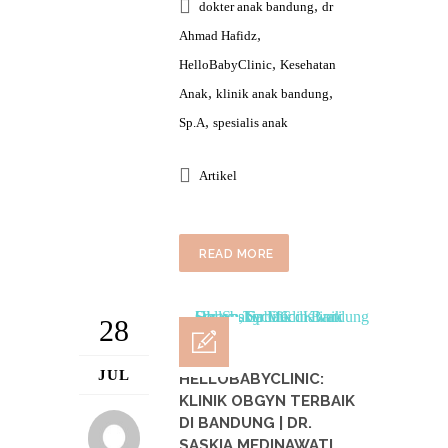
,
dokter anak bandung
dr
,
Ahmad Hafidz
,
HelloBabyClinic
Kesehatan
,
,
Anak
klinik anak bandung
,
Sp.A
spesialis anak
Artikel
READ MORE
28
JUL
HELLOBABYCLINIC:
KLINIK OBGYN TERBAIK
DI BANDUNG | DR.
SASKIA MEDINAWATI