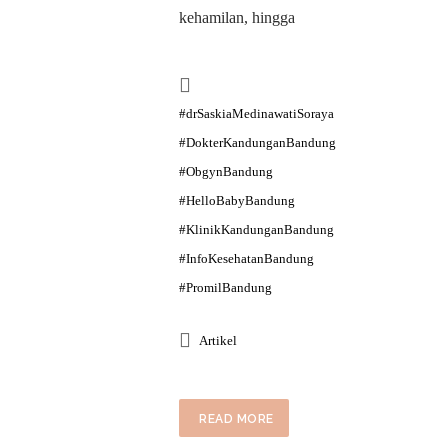
kehamilan, hingga
#drSaskiaMedinawatiSoraya
#DokterKandunganBandung
#ObgynBandung
#HelloBabyBandung
#KlinikKandunganBandung
#InfoKesehatanBandung
#PromilBandung
Artikel
READ MORE