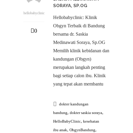
SORAYA, SP.OG
hellobabyclinic
Hellobabyclinic: Klinik
Obgyn Terbaik di Bandung
0
bersama dr. Saskia
Medinawati Soraya, Sp.OG
Memilih klinik kebidanan dan
kandungan (Obgyn)
merupakan langkah penting
bagi setiap calon ibu. Klinik
yang tepat akan membantu
dokter kandungan
,
,
bandung
dokter saskia soraya
,
HelloBabyClinic
kesehatan
,
,
ibu anak
ObgynBandung