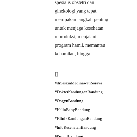
spesialis obstetri dan
ginekologi yang tepat
merupakan langkah penting
untuk menjaga kesehatan
reproduksi, menjalani
program hamil, memantau
kehamilan, hingga
#drSaskiaMedinawatiSoraya
#DokterKandunganBandung
#ObgynBandung
#HelloBabyBandung
#KlinikKandunganBandung
#InfoKesehatanBandung
#PromilBandung