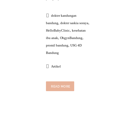
dokter kandungan
,
,
bandung
dokter saskia soraya
,
HelloBabyClinic
kesehatan
,
,
ibu anak
ObgynBandung
,
promil bandung
USG 4D
Bandung
Artikel
READ MORE