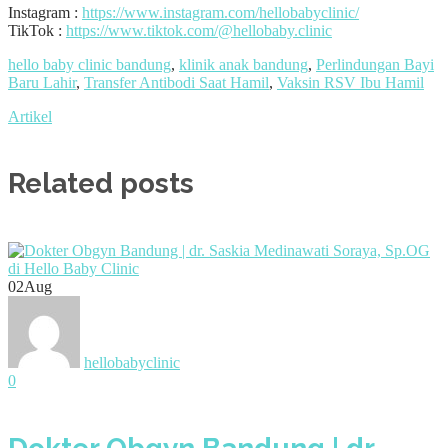
Instagram :
https://www.instagram.com/hellobabyclinic/
TikTok :
https://www.tiktok.com/@hellobaby.clinic
hello baby clinic bandung
,
klinik anak bandung
,
Perlindungan Bayi
Baru Lahir
,
Transfer Antibodi Saat Hamil
,
Vaksin RSV Ibu Hamil
Artikel
Related posts
02
Aug
hellobabyclinic
0