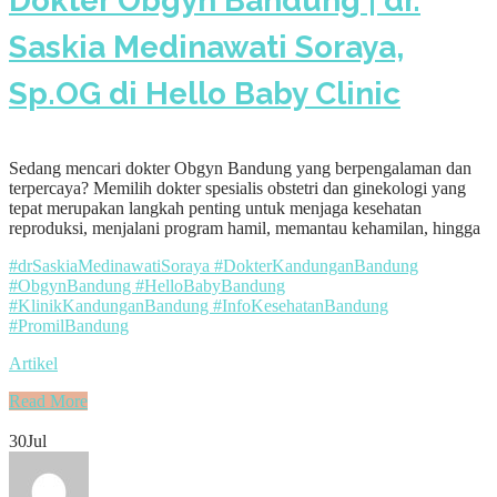
Dokter Obgyn Bandung | dr.
Saskia Medinawati Soraya,
Sp.OG di Hello Baby Clinic
Sedang mencari dokter Obgyn Bandung yang berpengalaman dan
terpercaya? Memilih dokter spesialis obstetri dan ginekologi yang
tepat merupakan langkah penting untuk menjaga kesehatan
reproduksi, menjalani program hamil, memantau kehamilan, hingga
#drSaskiaMedinawatiSoraya #DokterKandunganBandung
#ObgynBandung #HelloBabyBandung
#KlinikKandunganBandung #InfoKesehatanBandung
#PromilBandung
Artikel
Read More
30
Jul