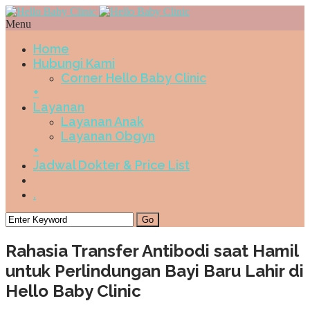
Menu
Home
Hubungi Kami
Corner Hello Baby Clinic
+
Layanan
Layanan Anak
Layanan Obgyn
+
Jadwal Dokter & Price List
.
Rahasia Transfer Antibodi saat Hamil
untuk Perlindungan Bayi Baru Lahir di
Hello Baby Clinic