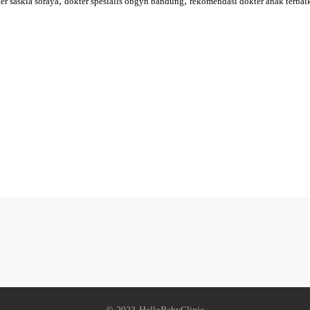
,
,
er saskia soraya
dokter spesialis obgyn bandung
rekomendasi dokter anak terbai