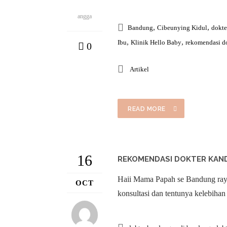
angga
,
,
Bandung
Cibeunying Kidul
dokte
,
,
Ibu
Klinik Hello Baby
rekomendasi d
0
Artikel
READ MORE
16
REKOMENDASI DOKTER KAND
Haii Mama Papah se Bandung ray
OCT
konsultasi dan tentunya kelebihan