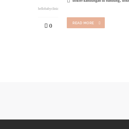
,
dokter kandungan di bandung
dokt
hellobabyclinic
READ MORE
0