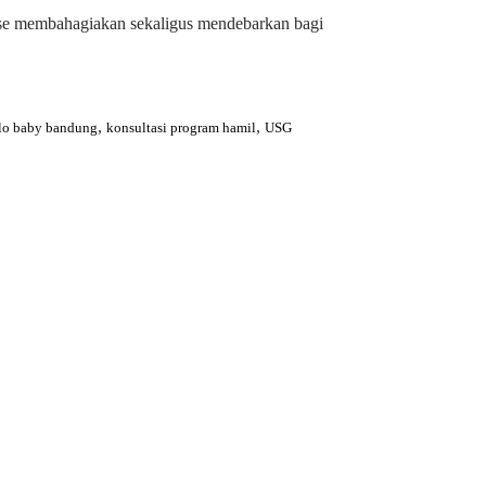
ase membahagiakan sekaligus mendebarkan bagi
,
,
llo baby bandung
konsultasi program hamil
USG