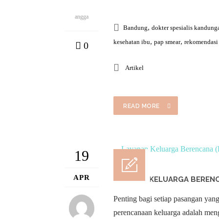
angga
,
Bandung
dokter spesialis kandun
,
,
kesehatan ibu
pap smear
rekomendasi 
0
Artikel
READ MORE
19
APR
LAYANAN KELUARGA BERENCA
Penting bagi setiap pasangan yan
perencanaan keluarga adalah men