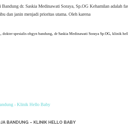
di Bandung dr. Saskia Medinawati Soraya, Sp.OG Kehamilan adalah f
ibu dan janin menjadi prioritas utama. Oleh karena
,
,
,
g
dokter spesialis obgyn bandung
dr Saskia Medinawati Soraya Sp.OG
klinik he
JA BANDUNG – KLINIK HELLO BABY