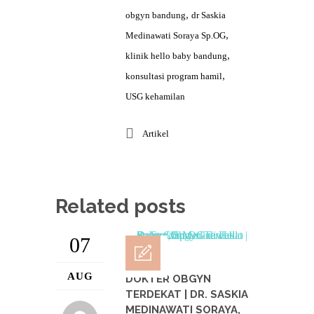
,
obgyn bandung
dr Saskia
,
Medinawati Soraya Sp.OG
,
klinik hello baby bandung
,
konsultasi program hamil
USG kehamilan
Artikel
Related posts
07
AUG
DOKTER OBGYN
TERDEKAT | DR. SASKIA
MEDINAWATI SORAYA,