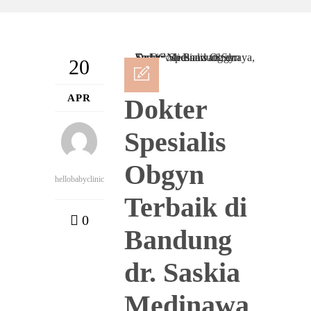
20
APR
Dokter
Spesialis
Obgyn
hellobabyclinic
Terbaik di
0
Bandung
dr. Saskia
Medinawa