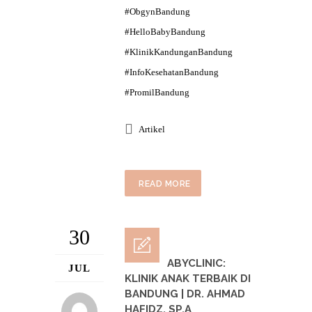
#ObgynBandung
#HelloBabyBandung
#KlinikKandunganBandung
#InfoKesehatanBandung
#PromilBandung
Artikel
READ MORE
30
HELLOBABYCLINIC:
JUL
KLINIK ANAK TERBAIK DI
BANDUNG | DR. AHMAD
HAFIDZ, SP.A