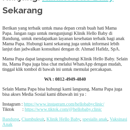
Sekarang
Berikan yang terbaik untuk masa depan cerah buah hati Mama
Papa. Jangan ragu untuk mengunjungi Klinik Hello Baby di
Bandung, untuk mendapatkan layanan kesehatan terbaik bagi anak
Mama Papa. Hubungi kami sekarang juga untuk informasi lebih
lanjut dan jadwalkan konsultasi dengan dr. Ahmad Hafidz, SpA.
Mama Papa dapat langsung menghubungi Klinik Hello Baby. Selain
itu, Mama Papa juga bisa chat melalui WhatsApp dengan mudah,
tinggal klik tombol di bawah ini untuk memulai percakapan.
WA :
0812-4949-4840
Selain Mama Papa bisa hubungi kami langsung, Mama Papa juga
bisa akses Media Sosial kami dibawah ini ya :
Instagram :
https://www.instagram.com/hellobabyclinic/
Tiktok :
https://www.tiktok.com/@hellobaby.clinic
Bandung
,
Ciumbuleuit
,
Klinik Hello Baby
,
spesialis anak
,
Vaksinasi
Anak