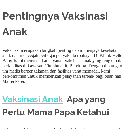
Pentingnya Vaksinasi
Anak
Vaksinasi merupakan langkah penting dalam menjaga kesehatan
anak dan mencegah berbagai penyakit berbahaya. Di Klinik Hello
Baby, kami menyediakan layanan vaksinasi anak yang lengkap dan
berkualitas di kawasan Ciumbuleuit, Bandung. Dengan dukungan
tim medis berpengalaman dan fasilitas yang memadai, kami
berkomitmen untuk memberikan pelayanan terbaik bagi buah hati
Mama Papa.
Vaksinasi Anak
: Apa yang
Perlu Mama Papa Ketahui