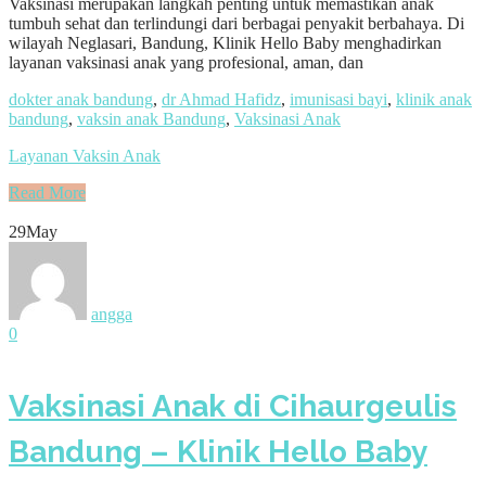
Vaksinasi merupakan langkah penting untuk memastikan anak
tumbuh sehat dan terlindungi dari berbagai penyakit berbahaya. Di
wilayah Neglasari, Bandung, Klinik Hello Baby menghadirkan
layanan vaksinasi anak yang profesional, aman, dan
dokter anak bandung
,
dr Ahmad Hafidz
,
imunisasi bayi
,
klinik anak
bandung
,
vaksin anak Bandung
,
Vaksinasi Anak
Layanan Vaksin Anak
Read More
29
May
angga
0
Vaksinasi Anak di Cihaurgeulis
Bandung – Klinik Hello Baby