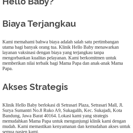
Hello Baby?
Biaya Terjangkau
Kami memahami bahwa biaya adalah salah satu pertimbangan
utama bagi banyak orang tua. Klinik Hello Baby menawarkan
layanan vaksinasi dengan biaya yang terjangkau tanpa
mengorbankan kualitas pelayanan. Kami berkomitmen untuk
memberikan nilai terbaik bagi Mama Papa dan anak-anak Mama
Papa.
Akses Strategis
Klinik Hello Baby berlokasi di Setrasari Plaza, Setrasari Mall, Jl.
Surya Sumantri No.8 Ruko A9, Sukagalih, Kec. Sukajadi, Kota
Bandung, Jawa Barat 40164. Lokasi kami yang strategis
memudahkan Mama Papa untuk mengunjungi klinik kami dengan
mudah. Kami memastikan kenyamanan dan kemudahan akses untuk
semua pasien kami.