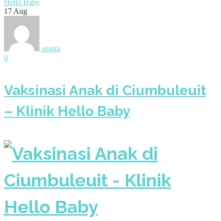
Hello Baby
17
Aug
angga
0
Vaksinasi Anak di Ciumbuleuit
– Klinik Hello Baby