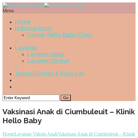
Menu
Home
Hubungi Kami
Corner Hello Baby Clinic
+
Layanan
Layanan Anak
Layanan Obgyn
+
Jadwal Dokter & Price List
.
Vaksinasi Anak di Ciumbuleuit – Klinik
Hello Baby
Home
Layanan Vaksin Anak
Vaksinasi Anak di Ciumbuleuit – Klinik