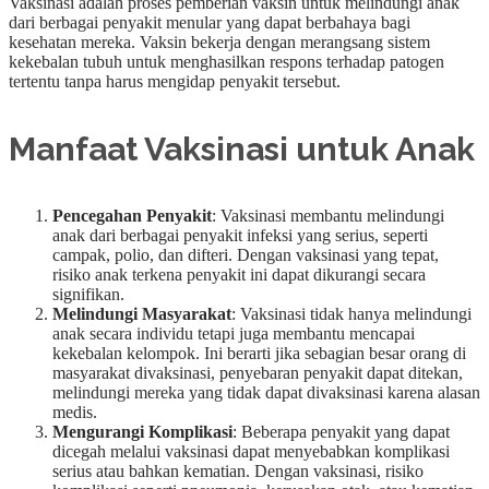
Vaksinasi adalah proses pemberian vaksin untuk melindungi anak
dari berbagai penyakit menular yang dapat berbahaya bagi
kesehatan mereka. Vaksin bekerja dengan merangsang sistem
kekebalan tubuh untuk menghasilkan respons terhadap patogen
tertentu tanpa harus mengidap penyakit tersebut.
Manfaat Vaksinasi untuk Anak
Pencegahan Penyakit
: Vaksinasi membantu melindungi
anak dari berbagai penyakit infeksi yang serius, seperti
campak, polio, dan difteri. Dengan vaksinasi yang tepat,
risiko anak terkena penyakit ini dapat dikurangi secara
signifikan.
Melindungi Masyarakat
: Vaksinasi tidak hanya melindungi
anak secara individu tetapi juga membantu mencapai
kekebalan kelompok. Ini berarti jika sebagian besar orang di
masyarakat divaksinasi, penyebaran penyakit dapat ditekan,
melindungi mereka yang tidak dapat divaksinasi karena alasan
medis.
Mengurangi Komplikasi
: Beberapa penyakit yang dapat
dicegah melalui vaksinasi dapat menyebabkan komplikasi
serius atau bahkan kematian. Dengan vaksinasi, risiko