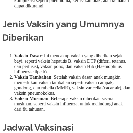
komplikasi seperti pneumonia, kerusakan otak, atau kematian
dapat dikurangi.
Jenis Vaksin yang Umumnya
Diberikan
Vaksin Dasar
: Ini mencakup vaksin yang diberikan sejak
bayi, seperti vaksin hepatitis B, vaksin DTP (difteri, tetanus,
dan pertusis), vaksin polio, dan vaksin Hib (Haemophilus
influenzae tipe b).
Vaksin Tambahan
: Setelah vaksin dasar, anak mungkin
memerlukan vaksin tambahan seperti vaksin campak,
gondong, dan rubella (MMR), vaksin varicella (cacar air), dan
vaksin pneumokokus.
Vaksin Musiman
: Beberapa vaksin diberikan secara
musiman, seperti vaksin influenza, untuk melindungi anak
dari flu tahunan.
Jadwal Vaksinasi