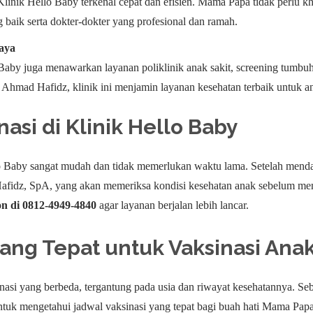
Klinik Hello Baby terkenal cepat dan efisien. Mama Papa tidak perlu k
g baik serta dokter-dokter yang profesional dan ramah.
aya
o Baby juga menawarkan layanan poliklinik anak sakit, screening tumbu
dr. Ahmad Hafidz, klinik ini menjamin layanan kesehatan terbaik untuk
asi di Klinik Hello Baby
lo Baby sangat mudah dan tidak memerlukan waktu lama. Setelah mend
Hafidz, SpA, yang akan memeriksa kondisi kesehatan anak sebelum me
on di 0812-4949-4840
agar layanan berjalan lebih lancar.
ang Tepat untuk Vaksinasi Ana
nasi yang berbeda, tergantung pada usia dan riwayat kesehatannya. Seb
untuk mengetahui jadwal vaksinasi yang tepat bagi buah hati Mama Pa