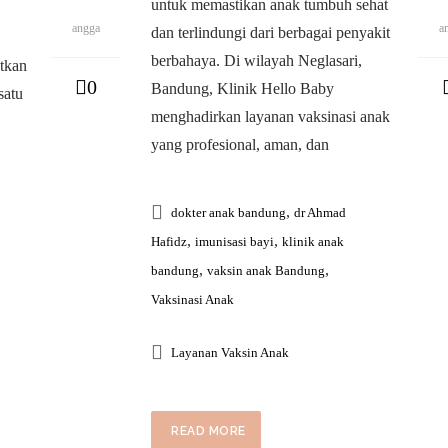
untuk memastikan anak tumbuh sehat
angga
a
dan terlindungi dari berbagai penyakit
berbahaya. Di wilayah Neglasari,
tkan
0
Bandung, Klinik Hello Baby
satu
menghadirkan layanan vaksinasi anak
yang profesional, aman, dan
,
dokter anak bandung
dr Ahmad
,
,
Hafidz
imunisasi bayi
klinik anak
,
,
bandung
vaksin anak Bandung
Vaksinasi Anak
Layanan Vaksin Anak
READ MORE