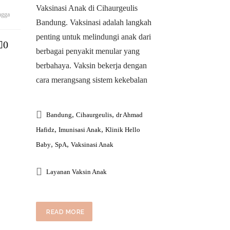
Vaksinasi Anak di Cihaurgeulis
ngga
Bandung. Vaksinasi adalah langkah
penting untuk melindungi anak dari
0
berbagai penyakit menular yang
berbahaya. Vaksin bekerja dengan
cara merangsang sistem kekebalan
,
,
Bandung
Cihaurgeulis
dr Ahmad
,
,
Hafidz
Imunisasi Anak
Klinik Hello
,
,
Baby
SpA
Vaksinasi Anak
Layanan Vaksin Anak
READ MORE