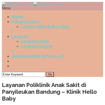
Menu
Home
Hubungi Kami
Corner Hello Baby Clinic
+
Layanan
Layanan Anak
Layanan Obgyn
+
Jadwal Dokter & Price List
.
Layanan Poliklinik Anak Sakit di
Panyileukan Bandung – Klinik Hello
Baby