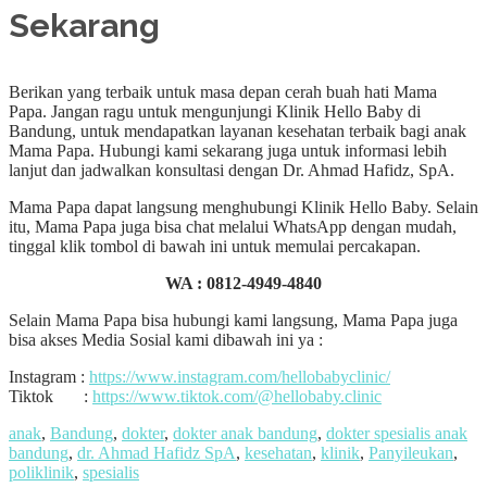
Sekarang
Berikan yang terbaik untuk masa depan cerah buah hati Mama
Papa. Jangan ragu untuk mengunjungi Klinik Hello Baby di
Bandung, untuk mendapatkan layanan kesehatan terbaik bagi anak
Mama Papa. Hubungi kami sekarang juga untuk informasi lebih
lanjut dan jadwalkan konsultasi dengan Dr. Ahmad Hafidz, SpA.
Mama Papa dapat langsung menghubungi Klinik Hello Baby. Selain
itu, Mama Papa juga bisa chat melalui WhatsApp dengan mudah,
tinggal klik tombol di bawah ini untuk memulai percakapan.
WA :
0812-4949-4840
Selain Mama Papa bisa hubungi kami langsung, Mama Papa juga
bisa akses Media Sosial kami dibawah ini ya :
Instagram :
https://www.instagram.com/hellobabyclinic/
Tiktok :
https://www.tiktok.com/@hellobaby.clinic
anak
,
Bandung
,
dokter
,
dokter anak bandung
,
dokter spesialis anak
bandung
,
dr. Ahmad Hafidz SpA
,
kesehatan
,
klinik
,
Panyileukan
,
poliklinik
,
spesialis